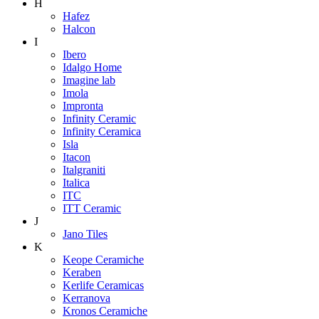
H
Hafez
Halcon
I
Ibero
Idalgo Home
Imagine lab
Imola
Impronta
Infinity Ceramic
Infinity Ceramica
Isla
Itacon
Italgraniti
Italica
ITC
ITT Ceramic
J
Jano Tiles
K
Keope Ceramiche
Keraben
Kerlife Ceramicas
Kerranova
Kronos Ceramiche