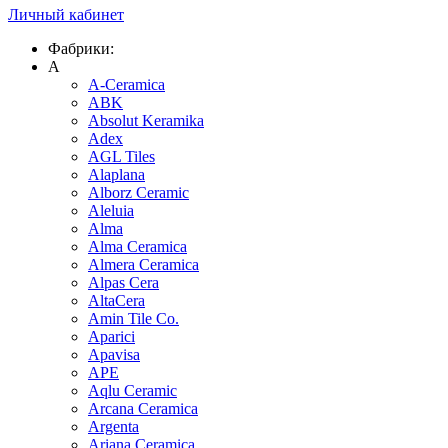
Личный кабинет
Фабрики:
A
A-Ceramica
ABK
Absolut Keramika
Adex
AGL Tiles
Alaplana
Alborz Ceramic
Aleluia
Alma
Alma Ceramica
Almera Ceramica
Alpas Cera
AltaCera
Amin Tile Co.
Aparici
Apavisa
APE
Aqlu Ceramic
Arcana Ceramica
Argenta
Ariana Ceramica