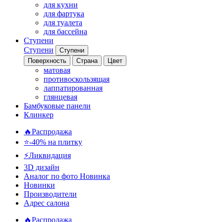
для кухни
для фартука
для туалета
для бассейна
Ступени
Ступени
Ступени
Поверхность
Страна
Цвет
матовая
противоскользящая
лаппатированная
глянцевая
Бамбуковые панели
Клинкер
🔥Распродажа
⭐-40% на плитку
⚡️Ликвидация
3D дизайн
Аналог по фото
Новинка
Новинки
Производители
Адрес салона
🔥Распродажа