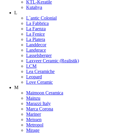
KTL-Keratile
Kutahya
L
L`antic Colonial
La Fabbrica
La Faenza
La Fenice
La Platera
Landdecor
Landgrace
Lasselsberger
Laxveer Ceramic (Realistik)
LCM
Lea Ceramiche
Leopard
Love Ceramic
M
Maimoon Ceramica
Mainzu
Marazzi Italy
Marca Corona
Mariner
Meissen
Metropol
Mirage