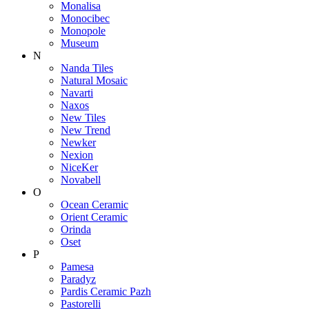
Monalisa
Monocibec
Monopole
Museum
N
Nanda Tiles
Natural Mosaic
Navarti
Naxos
New Tiles
New Trend
Newker
Nexion
NiceKer
Novabell
O
Ocean Ceramic
Orient Ceramic
Orinda
Oset
P
Pamesa
Paradyz
Pardis Ceramic Pazh
Pastorelli