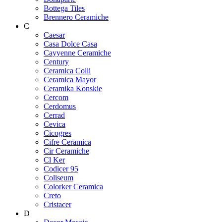
Bottega Tiles
Brennero Ceramiche
C
Caesar
Casa Dolce Casa
Cayyenne Ceramiche
Century
Ceramica Colli
Ceramica Mayor
Ceramika Konskie
Cercom
Cerdomus
Cerrad
Cevica
Cicogres
Cifre Ceramica
Cir Ceramiche
Cl Ker
Codicer 95
Coliseum
Colorker Ceramica
Creto
Cristacer
D