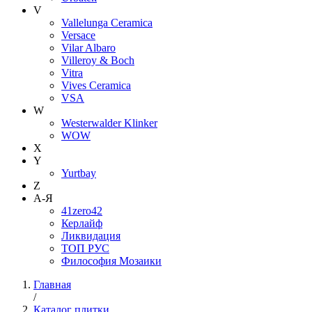
V
Vallelunga Ceramica
Versace
Vilar Albaro
Villeroy & Boch
Vitra
Vives Ceramica
VSA
W
Westerwalder Klinker
WOW
X
Y
Yurtbay
Z
А-Я
41zero42
Керлайф
Ликвидация
ТОП РУС
Философия Мозаики
Главная
/
Каталог плитки