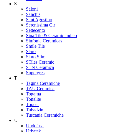
S
Saloni
Sanchis
Sant Agostino
Serenissima Cir
Settecento
Sina Tile & Ceramic Ind.co
Sinfonia Ceramicas
Smile Tile
Staro
Staro Slim
STiles Ceramic
STN Ceramica
Supergres
T
Tagina Ceramiche
TAU Ceramica
Togama
Tonalite
Topcer
Tubadzin
Tuscania Ceramiche
U
Undefasa
Urbatek