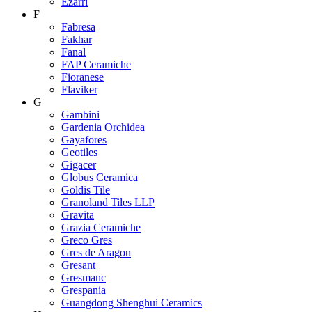
Ezarri
F
Fabresa
Fakhar
Fanal
FAP Ceramiche
Fioranese
Flaviker
G
Gambini
Gardenia Orchidea
Gayafores
Geotiles
Gigacer
Globus Ceramica
Goldis Tile
Granoland Tiles LLP
Gravita
Grazia Ceramiche
Greco Gres
Gres de Aragon
Gresant
Gresmanc
Grespania
Guangdong Shenghui Ceramics