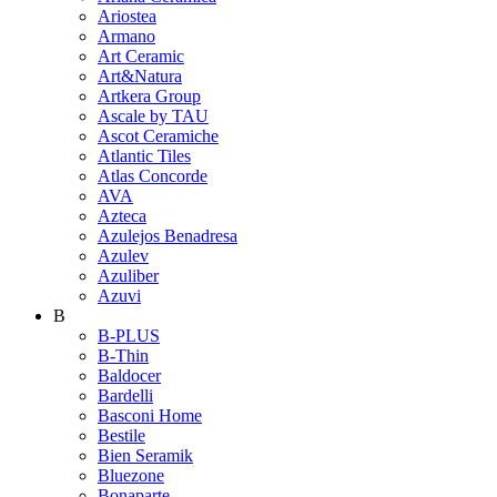
Ariostea
Armano
Art Ceramic
Art&Natura
Artkera Group
Ascale by TAU
Ascot Ceramiche
Atlantic Tiles
Atlas Concorde
AVA
Azteca
Azulejos Benadresa
Azulev
Azuliber
Azuvi
B
B-PLUS
B-Thin
Baldocer
Bardelli
Basconi Home
Bestile
Bien Seramik
Bluezone
Bonaparte