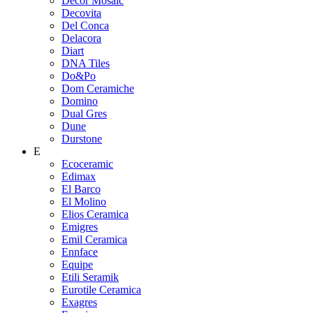
Decor Mosaic
Decovita
Del Conca
Delacora
Diart
DNA Tiles
Do&Po
Dom Ceramiche
Domino
Dual Gres
Dune
Durstone
E
Ecoceramic
Edimax
El Barco
El Molino
Elios Ceramica
Emigres
Emil Ceramica
Ennface
Equipe
Etili Seramik
Eurotile Ceramica
Exagres