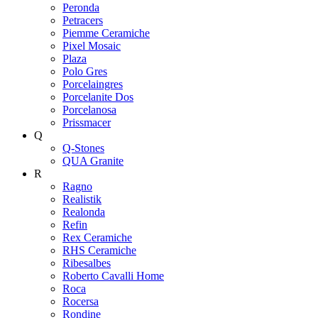
Peronda
Petracers
Piemme Ceramiche
Pixel Mosaic
Plaza
Polo Gres
Porcelaingres
Porcelanite Dos
Porcelanosa
Prissmacer
Q
Q-Stones
QUA Granite
R
Ragno
Realistik
Realonda
Refin
Rex Ceramiche
RHS Ceramiche
Ribesalbes
Roberto Cavalli Home
Roca
Rocersa
Rondine