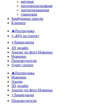
матовая
противоскользящая
лаппатированная
глянцевая
Бамбуковые панели
Клинкер
🔥Распродажа
⭐-40% на плитку
⚡️Ликвидация
3D дизайн
Аналог по фото
Новинка
Новинки
Производители
Адрес салона
🔥Распродажа
Новинки
Акции
3D дизайн
Аналог по фото
Новинка
⚡Ликвидация
Производители