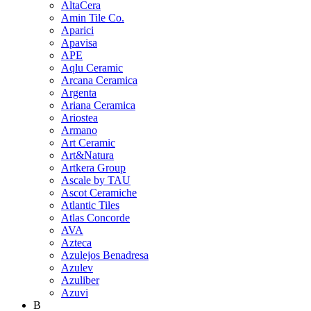
AltaCera
Amin Tile Co.
Aparici
Apavisa
APE
Aqlu Ceramic
Arcana Ceramica
Argenta
Ariana Ceramica
Ariostea
Armano
Art Ceramic
Art&Natura
Artkera Group
Ascale by TAU
Ascot Ceramiche
Atlantic Tiles
Atlas Concorde
AVA
Azteca
Azulejos Benadresa
Azulev
Azuliber
Azuvi
B