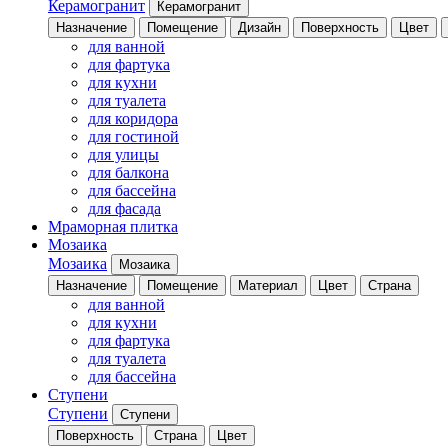
Керамогранит
Керамогранит
Назначение
Помещение
Дизайн
Поверхность
Цвет
для ванной
для фартука
для кухни
для туалета
для коридора
для гостиной
для улицы
для балкона
для бассейна
для фасада
Мраморная плитка
Мозаика
Мозаика
Мозаика
Назначение
Помещение
Материал
Цвет
Страна
для ванной
для кухни
для фартука
для туалета
для бассейна
Ступени
Ступени
Ступени
Поверхность
Страна
Цвет