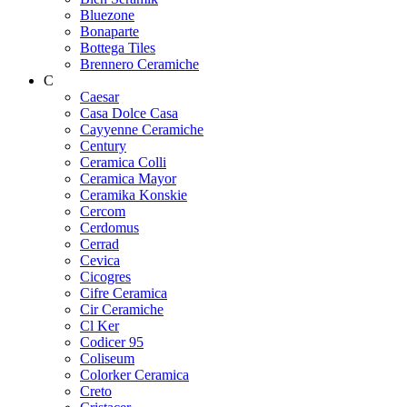
Bluezone
Bonaparte
Bottega Tiles
Brennero Ceramiche
C
Caesar
Casa Dolce Casa
Cayyenne Ceramiche
Century
Ceramica Colli
Ceramica Mayor
Ceramika Konskie
Cercom
Cerdomus
Cerrad
Cevica
Cicogres
Cifre Ceramica
Cir Ceramiche
Cl Ker
Codicer 95
Coliseum
Colorker Ceramica
Creto