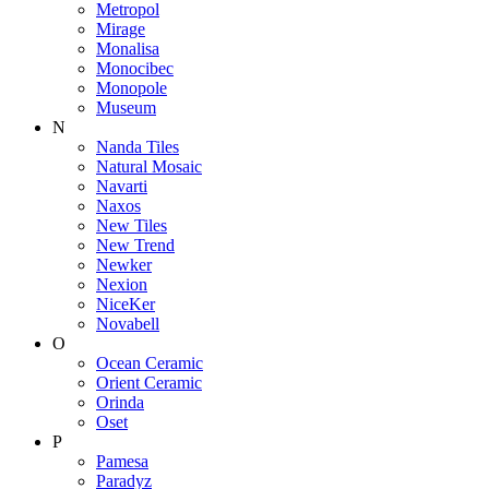
Metropol
Mirage
Monalisa
Monocibec
Monopole
Museum
N
Nanda Tiles
Natural Mosaic
Navarti
Naxos
New Tiles
New Trend
Newker
Nexion
NiceKer
Novabell
O
Ocean Ceramic
Orient Ceramic
Orinda
Oset
P
Pamesa
Paradyz