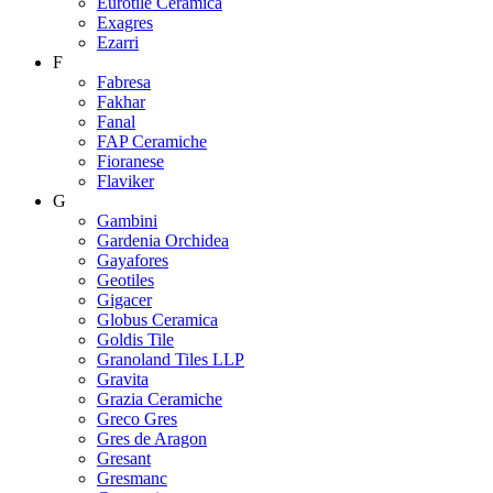
Eurotile Ceramica
Exagres
Ezarri
F
Fabresa
Fakhar
Fanal
FAP Ceramiche
Fioranese
Flaviker
G
Gambini
Gardenia Orchidea
Gayafores
Geotiles
Gigacer
Globus Ceramica
Goldis Tile
Granoland Tiles LLP
Gravita
Grazia Ceramiche
Greco Gres
Gres de Aragon
Gresant
Gresmanc