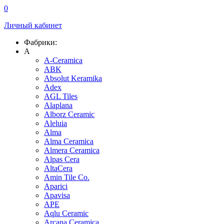
0
Личный кабинет
Фабрики:
A
A-Ceramica
ABK
Absolut Keramika
Adex
AGL Tiles
Alaplana
Alborz Ceramic
Aleluia
Alma
Alma Ceramica
Almera Ceramica
Alpas Cera
AltaCera
Amin Tile Co.
Aparici
Apavisa
APE
Aqlu Ceramic
Arcana Ceramica