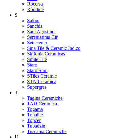
Rocersa
Rondine
S
Saloni
Sanchis
Sant Agostino
Serenissima Cir
Settecento
Sina Tile & Ceramic Ind.co
Sinfonia Ceramicas
Smile Tile
Staro
Staro Slim
STiles Ceramic
STN Ceramica
Supergres
T
Tagina Ceramiche
TAU Ceramica
Togama
Tonalite
Topcer
Tubadzin
Tuscania Ceramiche
U