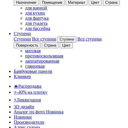
Назначение
Помещение
Материал
Цвет
Страна
для ванной
для кухни
для фартука
для туалета
для бассейна
Ступени
Ступени
Все ступени
Все ступени
Ступени
Поверхность
Страна
Цвет
матовая
противоскользящая
лаппатированная
глянцевая
Бамбуковые панели
Клинкер
🔥Распродажа
⭐-40% на плитку
⚡️Ликвидация
3D дизайн
Аналог по фото
Новинка
Новинки
Производители
Адрес салона