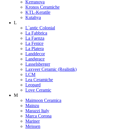
Kerranova
Kronos Ceramiche
KTL-Keratile
Kutahya
L
L`antic Colonial
La Fabbrica
La Faenza
La Fenice
La Platera
Landdecor
Landgrace
Lasselsberger
Laxveer Ceramic (Realistik)
LCM
Lea Ceramiche
Leopard
Love Ceramic
M
Maimoon Ceramica
Mainzu
Marazzi Italy
Marca Corona
Mariner
Meissen