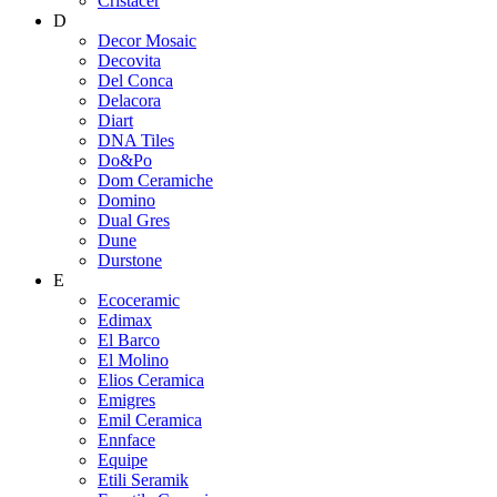
Cristacer
D
Decor Mosaic
Decovita
Del Conca
Delacora
Diart
DNA Tiles
Do&Po
Dom Ceramiche
Domino
Dual Gres
Dune
Durstone
E
Ecoceramic
Edimax
El Barco
El Molino
Elios Ceramica
Emigres
Emil Ceramica
Ennface
Equipe
Etili Seramik