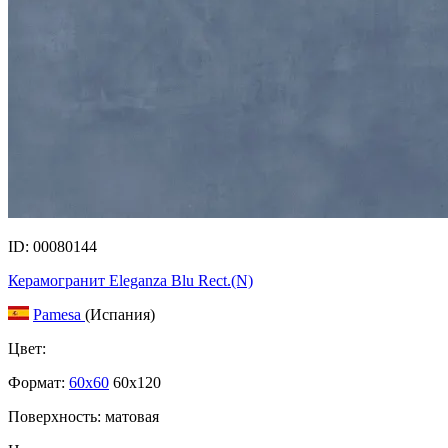
ID: 00080144
Керамогранит Eleganza Blu Rect.(N)
Pamesa
(Испания)
Цвет:
Формат:
60x60
60x120
Поверхность: матовая