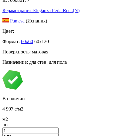
ID: 00080177
Керамогранит Eleganza Perla Rect.(N)
Pamesa
(Испания)
Цвет:
Формат:
60x60
60x120
Поверхность: матовая
Назначение: для стен, для пола
В наличии
4 907
c
/м2
м2
шт