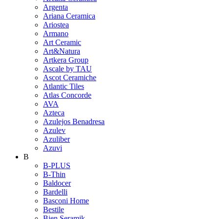
Argenta
Ariana Ceramica
Ariostea
Armano
Art Ceramic
Art&Natura
Artkera Group
Ascale by TAU
Ascot Ceramiche
Atlantic Tiles
Atlas Concorde
AVA
Azteca
Azulejos Benadresa
Azulev
Azuliber
Azuvi
B
B-PLUS
B-Thin
Baldocer
Bardelli
Basconi Home
Bestile
Bien Seramik