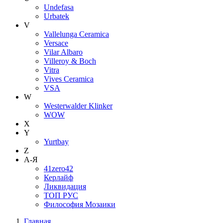
Undefasa
Urbatek
V
Vallelunga Ceramica
Versace
Vilar Albaro
Villeroy & Boch
Vitra
Vives Ceramica
VSA
W
Westerwalder Klinker
WOW
X
Y
Yurtbay
Z
А-Я
41zero42
Керлайф
Ликвидация
ТОП РУС
Философия Мозаики
Главная