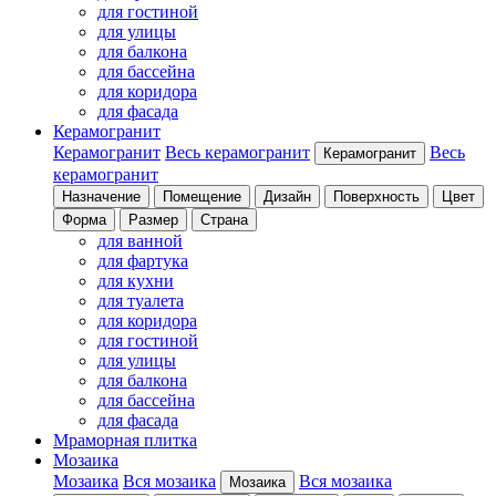
для гостиной
для улицы
для балкона
для бассейна
для коридора
для фасада
Керамогранит
Керамогранит
Весь керамогранит
Весь
Керамогранит
керамогранит
Назначение
Помещение
Дизайн
Поверхность
Цвет
Форма
Размер
Страна
для ванной
для фартука
для кухни
для туалета
для коридора
для гостиной
для улицы
для балкона
для бассейна
для фасада
Мраморная плитка
Мозаика
Мозаика
Вся мозаика
Вся мозаика
Мозаика