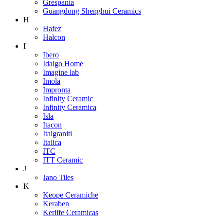
Grespania
Guangdong Shenghui Ceramics
H
Hafez
Halcon
I
Ibero
Idalgo Home
Imagine lab
Imola
Impronta
Infinity Ceramic
Infinity Ceramica
Isla
Itacon
Italgraniti
Italica
ITC
ITT Ceramic
J
Jano Tiles
K
Keope Ceramiche
Keraben
Kerlife Ceramicas