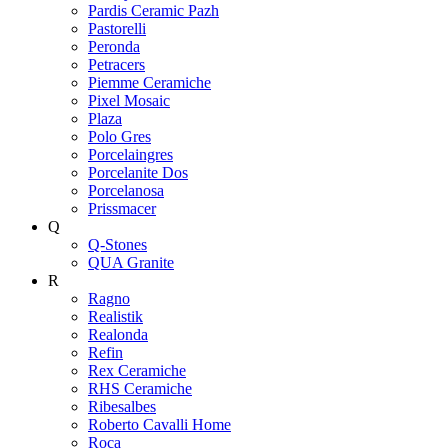
Pardis Ceramic Pazh
Pastorelli
Peronda
Petracers
Piemme Ceramiche
Pixel Mosaic
Plaza
Polo Gres
Porcelaingres
Porcelanite Dos
Porcelanosa
Prissmacer
Q
Q-Stones
QUA Granite
R
Ragno
Realistik
Realonda
Refin
Rex Ceramiche
RHS Ceramiche
Ribesalbes
Roberto Cavalli Home
Roca