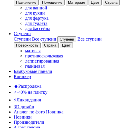
Назначение
Помещение
Материал
Цвет
Страна
для ванной
для кухни
для фартука
для туалета
для бассейна
Ступени
Ступени
Все ступени
Все ступени
Ступени
Поверхность
Страна
Цвет
матовая
противоскользящая
лаппатированная
глянцевая
Бамбуковые панели
Клинкер
🔥Распродажа
⭐-40% на плитку
⚡️Ликвидация
3D дизайн
Аналог по фото
Новинка
Новинки
Производители
Адрес салона