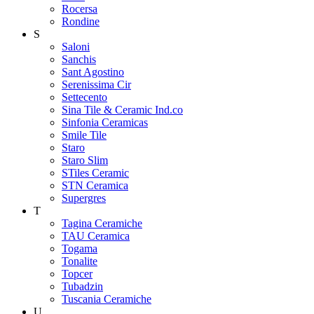
Rocersa
Rondine
S
Saloni
Sanchis
Sant Agostino
Serenissima Cir
Settecento
Sina Tile & Ceramic Ind.co
Sinfonia Ceramicas
Smile Tile
Staro
Staro Slim
STiles Ceramic
STN Ceramica
Supergres
T
Tagina Ceramiche
TAU Ceramica
Togama
Tonalite
Topcer
Tubadzin
Tuscania Ceramiche
U