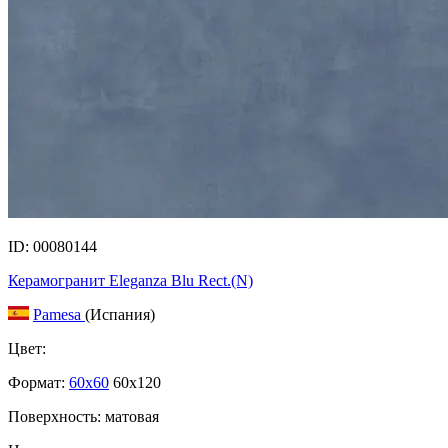
ID: 00080144
Керамогранит Eleganza Blu Rect.(N)
Pamesa
(Испания)
Цвет:
Формат:
60x60
60x120
Поверхность: матовая