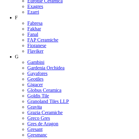
Eurotile Ceramica
Exagres
Ezarri
F
Fabresa
Fakhar
Fanal
FAP Ceramiche
Fioranese
Flaviker
G
Gambini
Gardenia Orchidea
Gayafores
Geotiles
Gigacer
Globus Ceramica
Goldis Tile
Granoland Tiles LLP
Gravita
Grazia Ceramiche
Greco Gres
Gres de Aragon
Gresant
Gresmanc