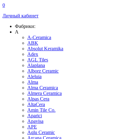
0
Личный кабинет
Фабрики:
A
A-Ceramica
ABK
Absolut Keramika
Adex
AGL Tiles
Alaplana
Alborz Ceramic
Aleluia
Alma
Alma Ceramica
Almera Ceramica
Alpas Cera
AltaCera
Amin Tile Co.
Aparici
Apavisa
APE
Aqlu Ceramic
Arcana Ceramica