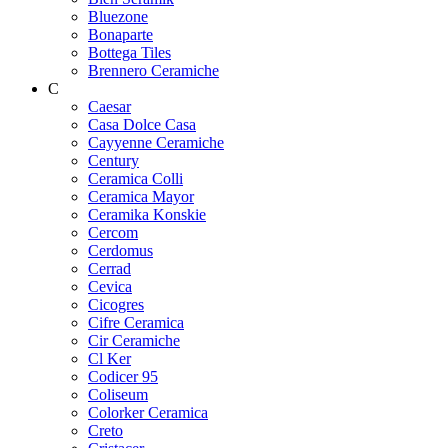
Bluezone
Bonaparte
Bottega Tiles
Brennero Ceramiche
C
Caesar
Casa Dolce Casa
Cayyenne Ceramiche
Century
Ceramica Colli
Ceramica Mayor
Ceramika Konskie
Cercom
Cerdomus
Cerrad
Cevica
Cicogres
Cifre Ceramica
Cir Ceramiche
Cl Ker
Codicer 95
Coliseum
Colorker Ceramica
Creto