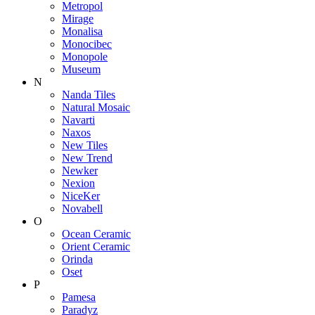
Metropol
Mirage
Monalisa
Monocibec
Monopole
Museum
N
Nanda Tiles
Natural Mosaic
Navarti
Naxos
New Tiles
New Trend
Newker
Nexion
NiceKer
Novabell
O
Ocean Ceramic
Orient Ceramic
Orinda
Oset
P
Pamesa
Paradyz