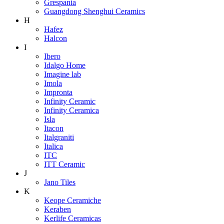
Grespania
Guangdong Shenghui Ceramics
H
Hafez
Halcon
I
Ibero
Idalgo Home
Imagine lab
Imola
Impronta
Infinity Ceramic
Infinity Ceramica
Isla
Itacon
Italgraniti
Italica
ITC
ITT Ceramic
J
Jano Tiles
K
Keope Ceramiche
Keraben
Kerlife Ceramicas