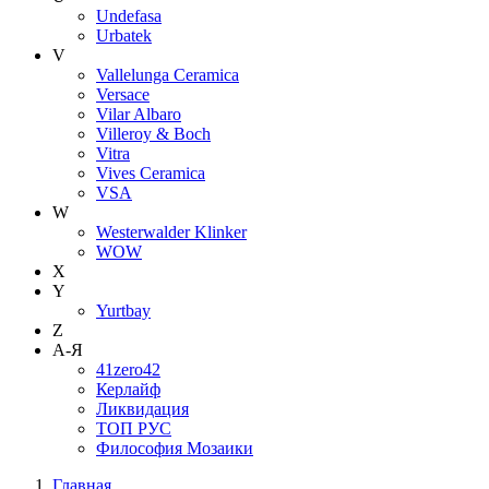
Undefasa
Urbatek
V
Vallelunga Ceramica
Versace
Vilar Albaro
Villeroy & Boch
Vitra
Vives Ceramica
VSA
W
Westerwalder Klinker
WOW
X
Y
Yurtbay
Z
А-Я
41zero42
Керлайф
Ликвидация
ТОП РУС
Философия Мозаики
Главная