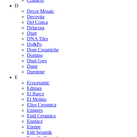
Cristacer
D
Decor Mosaic
Decovita
Del Conca
Delacora
Diart
DNA Tiles
Do&Po
Dom Ceramiche
Domino
Dual Gres
Dune
Durstone
E
Ecoceramic
Edimax
El Barco
El Molino
Elios Ceramica
Emigres
Emil Ceramica
Ennface
Equipe
Etili Seramik