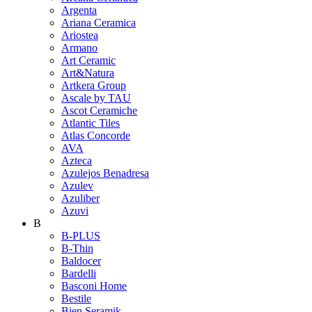
Argenta
Ariana Ceramica
Ariostea
Armano
Art Ceramic
Art&Natura
Artkera Group
Ascale by TAU
Ascot Ceramiche
Atlantic Tiles
Atlas Concorde
AVA
Azteca
Azulejos Benadresa
Azulev
Azuliber
Azuvi
B
B-PLUS
B-Thin
Baldocer
Bardelli
Basconi Home
Bestile
Bien Seramik