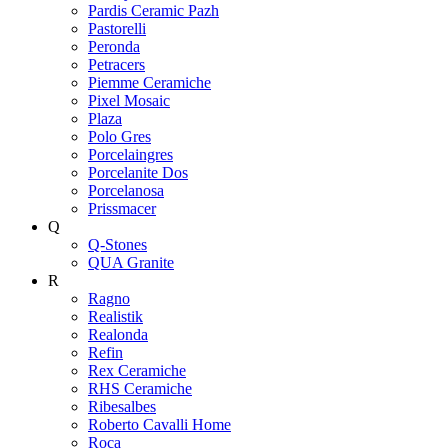
Pardis Ceramic Pazh
Pastorelli
Peronda
Petracers
Piemme Ceramiche
Pixel Mosaic
Plaza
Polo Gres
Porcelaingres
Porcelanite Dos
Porcelanosa
Prissmacer
Q
Q-Stones
QUA Granite
R
Ragno
Realistik
Realonda
Refin
Rex Ceramiche
RHS Ceramiche
Ribesalbes
Roberto Cavalli Home
Roca