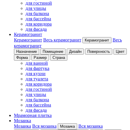
для гостиной
для улицы
для балкона
для бассейна
для коридора
для фасада
Керамогранит
Керамогранит
Весь керамогранит
Весь
Керамогранит
керамогранит
Назначение
Помещение
Дизайн
Поверхность
Цвет
Форма
Размер
Страна
для ванной
для фартука
для кухни
для туалета
для коридора
для гостиной
для улицы
для балкона
для бассейна
для фасада
Мраморная плитка
Мозаика
Мозаика
Вся мозаика
Вся мозаика
Мозаика