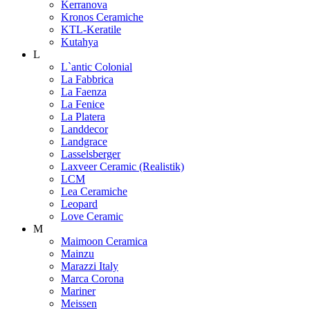
Kerranova
Kronos Ceramiche
KTL-Keratile
Kutahya
L
L`antic Colonial
La Fabbrica
La Faenza
La Fenice
La Platera
Landdecor
Landgrace
Lasselsberger
Laxveer Ceramic (Realistik)
LCM
Lea Ceramiche
Leopard
Love Ceramic
M
Maimoon Ceramica
Mainzu
Marazzi Italy
Marca Corona
Mariner
Meissen