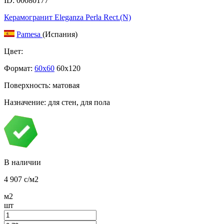
ID: 00080177
Керамогранит Eleganza Perla Rect.(N)
Pamesa
(Испания)
Цвет:
Формат:
60x60
60x120
Поверхность: матовая
Назначение: для стен, для пола
В наличии
4 907
c
/м2
м2
шт