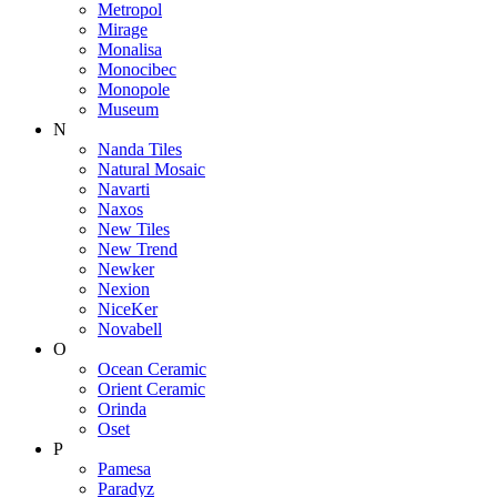
Metropol
Mirage
Monalisa
Monocibec
Monopole
Museum
N
Nanda Tiles
Natural Mosaic
Navarti
Naxos
New Tiles
New Trend
Newker
Nexion
NiceKer
Novabell
O
Ocean Ceramic
Orient Ceramic
Orinda
Oset
P
Pamesa
Paradyz