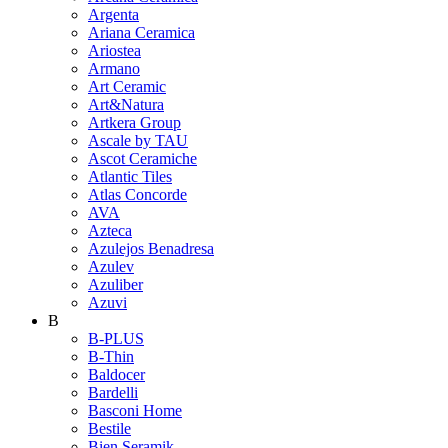
Argenta
Ariana Ceramica
Ariostea
Armano
Art Ceramic
Art&Natura
Artkera Group
Ascale by TAU
Ascot Ceramiche
Atlantic Tiles
Atlas Concorde
AVA
Azteca
Azulejos Benadresa
Azulev
Azuliber
Azuvi
B
B-PLUS
B-Thin
Baldocer
Bardelli
Basconi Home
Bestile
Bien Seramik