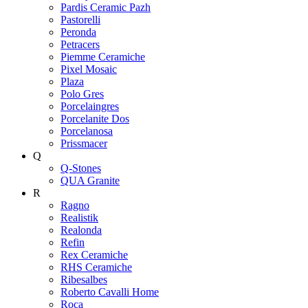
Pardis Ceramic Pazh
Pastorelli
Peronda
Petracers
Piemme Ceramiche
Pixel Mosaic
Plaza
Polo Gres
Porcelaingres
Porcelanite Dos
Porcelanosa
Prissmacer
Q
Q-Stones
QUA Granite
R
Ragno
Realistik
Realonda
Refin
Rex Ceramiche
RHS Ceramiche
Ribesalbes
Roberto Cavalli Home
Roca