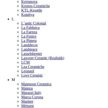
Kerranova
Kronos Ceramiche
KTL-Keratile
Kutahya
L
L`antic Colonial
La Fabbrica
La Faenza
La Fenice
La Platera
Landdecor
Landgrace
Lasselsberger
Laxveer Ceramic (Realistik)
LCM
Lea Ceramiche
Leopard
Love Ceramic
M
Maimoon Ceramica
Mainzu
Marazzi Italy
Marca Corona
Mariner
Meissen