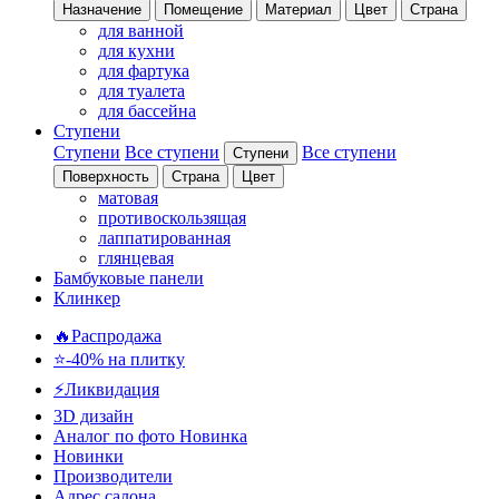
Назначение
Помещение
Материал
Цвет
Страна
для ванной
для кухни
для фартука
для туалета
для бассейна
Ступени
Ступени
Все ступени
Все ступени
Ступени
Поверхность
Страна
Цвет
матовая
противоскользящая
лаппатированная
глянцевая
Бамбуковые панели
Клинкер
🔥Распродажа
⭐-40% на плитку
⚡️Ликвидация
3D дизайн
Аналог по фото
Новинка
Новинки
Производители
Адрес салона