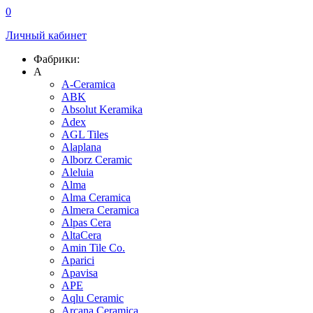
0
Личный кабинет
Фабрики:
A
A-Ceramica
ABK
Absolut Keramika
Adex
AGL Tiles
Alaplana
Alborz Ceramic
Aleluia
Alma
Alma Ceramica
Almera Ceramica
Alpas Cera
AltaCera
Amin Tile Co.
Aparici
Apavisa
APE
Aqlu Ceramic
Arcana Ceramica