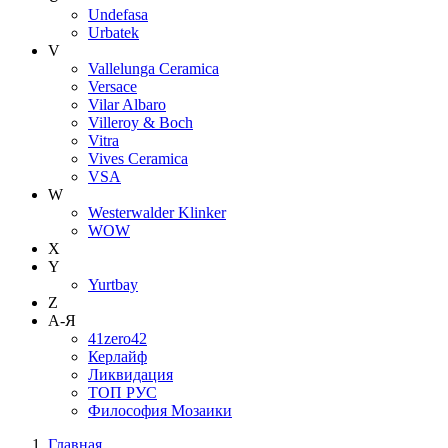
Undefasa
Urbatek
V
Vallelunga Ceramica
Versace
Vilar Albaro
Villeroy & Boch
Vitra
Vives Ceramica
VSA
W
Westerwalder Klinker
WOW
X
Y
Yurtbay
Z
А-Я
41zero42
Керлайф
Ликвидация
ТОП РУС
Философия Мозаики
Главная