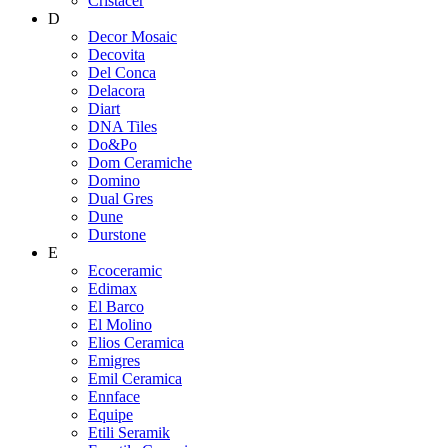
Cristacer
D
Decor Mosaic
Decovita
Del Conca
Delacora
Diart
DNA Tiles
Do&Po
Dom Ceramiche
Domino
Dual Gres
Dune
Durstone
E
Ecoceramic
Edimax
El Barco
El Molino
Elios Ceramica
Emigres
Emil Ceramica
Ennface
Equipe
Etili Seramik