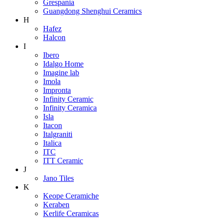
Grespania
Guangdong Shenghui Ceramics
H
Hafez
Halcon
I
Ibero
Idalgo Home
Imagine lab
Imola
Impronta
Infinity Ceramic
Infinity Ceramica
Isla
Itacon
Italgraniti
Italica
ITC
ITT Ceramic
J
Jano Tiles
K
Keope Ceramiche
Keraben
Kerlife Ceramicas