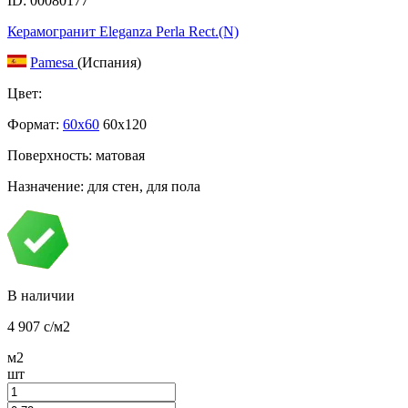
ID: 00080177
Керамогранит Eleganza Perla Rect.(N)
Pamesa
(Испания)
Цвет:
Формат:
60x60
60x120
Поверхность: матовая
Назначение: для стен, для пола
В наличии
4 907
c
/м2
м2
шт