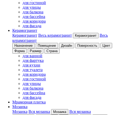
для гостиной
для улицы
для балкона
для бассейна
для коридора
для фасада
Керамогранит
Керамогранит
Весь керамогранит
Весь
Керамогранит
керамогранит
Назначение
Помещение
Дизайн
Поверхность
Цвет
Форма
Размер
Страна
для ванной
для фартука
для кухни
для туалета
для коридора
для гостиной
для улицы
для балкона
для бассейна
для фасада
Мраморная плитка
Мозаика
Мозаика
Вся мозаика
Вся мозаика
Мозаика