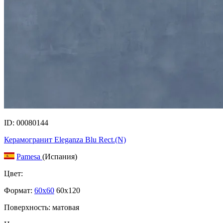
ID: 00080144
Керамогранит Eleganza Blu Rect.(N)
Pamesa
(Испания)
Цвет:
Формат:
60x60
60x120
Поверхность: матовая