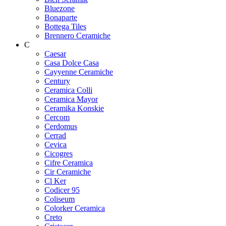
Bluezone
Bonaparte
Bottega Tiles
Brennero Ceramiche
C
Caesar
Casa Dolce Casa
Cayyenne Ceramiche
Century
Ceramica Colli
Ceramica Mayor
Ceramika Konskie
Cercom
Cerdomus
Cerrad
Cevica
Cicogres
Cifre Ceramica
Cir Ceramiche
Cl Ker
Codicer 95
Coliseum
Colorker Ceramica
Creto