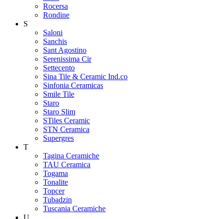
Rocersa
Rondine
S
Saloni
Sanchis
Sant Agostino
Serenissima Cir
Settecento
Sina Tile & Ceramic Ind.co
Sinfonia Ceramicas
Smile Tile
Staro
Staro Slim
STiles Ceramic
STN Ceramica
Supergres
T
Tagina Ceramiche
TAU Ceramica
Togama
Tonalite
Topcer
Tubadzin
Tuscania Ceramiche
U