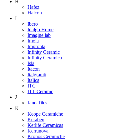
H
Hafez
Halcon
I
Ibero
Idalgo Home
Imagine lab
Imola
Impronta
Infinity Ceramic
Infinity Ceramica
Isla
Itacon
Italgraniti
Italica
ITC
ITT Ceramic
J
Jano Tiles
K
Keope Ceramiche
Keraben
Kerlife Ceramicas
Kerranova
Kronos Ceramiche