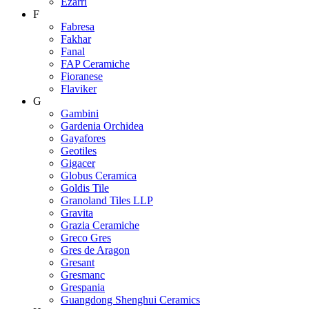
Ezarri
F
Fabresa
Fakhar
Fanal
FAP Ceramiche
Fioranese
Flaviker
G
Gambini
Gardenia Orchidea
Gayafores
Geotiles
Gigacer
Globus Ceramica
Goldis Tile
Granoland Tiles LLP
Gravita
Grazia Ceramiche
Greco Gres
Gres de Aragon
Gresant
Gresmanc
Grespania
Guangdong Shenghui Ceramics