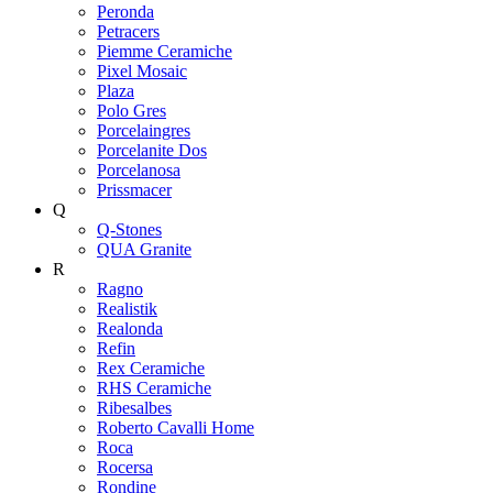
Peronda
Petracers
Piemme Ceramiche
Pixel Mosaic
Plaza
Polo Gres
Porcelaingres
Porcelanite Dos
Porcelanosa
Prissmacer
Q
Q-Stones
QUA Granite
R
Ragno
Realistik
Realonda
Refin
Rex Ceramiche
RHS Ceramiche
Ribesalbes
Roberto Cavalli Home
Roca
Rocersa
Rondine