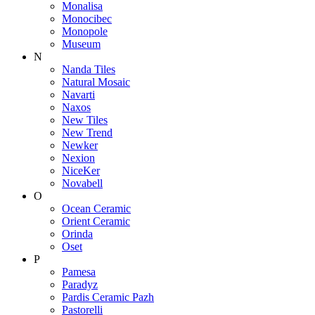
Monalisa
Monocibec
Monopole
Museum
N
Nanda Tiles
Natural Mosaic
Navarti
Naxos
New Tiles
New Trend
Newker
Nexion
NiceKer
Novabell
O
Ocean Ceramic
Orient Ceramic
Orinda
Oset
P
Pamesa
Paradyz
Pardis Ceramic Pazh
Pastorelli