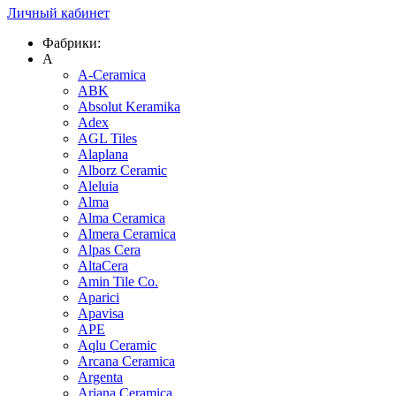
Личный кабинет
Фабрики:
A
A-Ceramica
ABK
Absolut Keramika
Adex
AGL Tiles
Alaplana
Alborz Ceramic
Aleluia
Alma
Alma Ceramica
Almera Ceramica
Alpas Cera
AltaCera
Amin Tile Co.
Aparici
Apavisa
APE
Aqlu Ceramic
Arcana Ceramica
Argenta
Ariana Ceramica