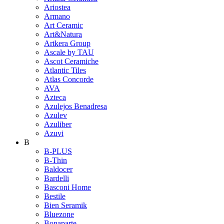
Ariostea
Armano
Art Ceramic
Art&Natura
Artkera Group
Ascale by TAU
Ascot Ceramiche
Atlantic Tiles
Atlas Concorde
AVA
Azteca
Azulejos Benadresa
Azulev
Azuliber
Azuvi
B
B-PLUS
B-Thin
Baldocer
Bardelli
Basconi Home
Bestile
Bien Seramik
Bluezone
Bonaparte