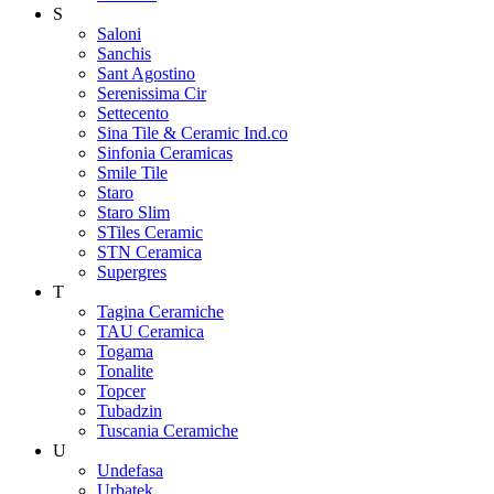
S
Saloni
Sanchis
Sant Agostino
Serenissima Cir
Settecento
Sina Tile & Ceramic Ind.co
Sinfonia Ceramicas
Smile Tile
Staro
Staro Slim
STiles Ceramic
STN Ceramica
Supergres
T
Tagina Ceramiche
TAU Ceramica
Togama
Tonalite
Topcer
Tubadzin
Tuscania Ceramiche
U
Undefasa
Urbatek