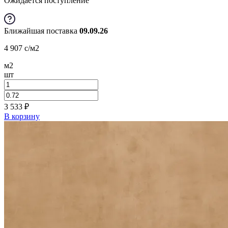
Ожидается поступление
Ближайшая поставка
09.09.26
4 907
c
/м2
м2
шт
3 533
₽
В корзину