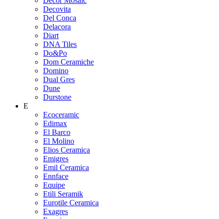
Decor Mosaic
Decovita
Del Conca
Delacora
Diart
DNA Tiles
Do&Po
Dom Ceramiche
Domino
Dual Gres
Dune
Durstone
E
Ecoceramic
Edimax
El Barco
El Molino
Elios Ceramica
Emigres
Emil Ceramica
Ennface
Equipe
Etili Seramik
Eurotile Ceramica
Exagres