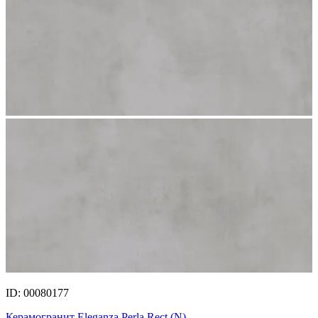
ID: 00080177
Керамогранит Eleganza Perla Rect.(N)