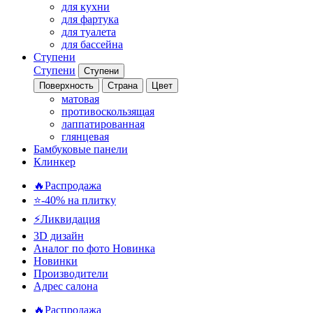
для кухни
для фартука
для туалета
для бассейна
Ступени
Ступени
Ступени
Поверхность
Страна
Цвет
матовая
противоскользящая
лаппатированная
глянцевая
Бамбуковые панели
Клинкер
🔥Распродажа
⭐-40% на плитку
⚡️Ликвидация
3D дизайн
Аналог по фото
Новинка
Новинки
Производители
Адрес салона
🔥Распродажа