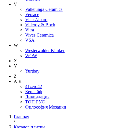
V
Vallelunga Ceramica
Versace
Vilar Albaro
Villeroy & Boch
Vitra
Vives Ceramica
VSA
W
Westerwalder Klinker
WOW
X
Y
Yurtbay
Z
А-Я
41zero42
Керлайф
Ликвидация
ТОП РУС
Философия Мозаики
Главная
/
Каталог плитки