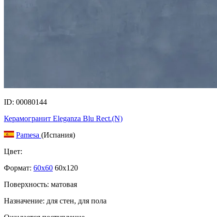
ID: 00080144
Керамогранит Eleganza Blu Rect.(N)
Pamesa
(Испания)
Цвет:
Формат:
60x60
60x120
Поверхность: матовая
Назначение: для стен, для пола