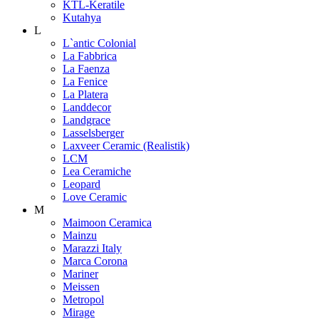
KTL-Keratile
Kutahya
L
L`antic Colonial
La Fabbrica
La Faenza
La Fenice
La Platera
Landdecor
Landgrace
Lasselsberger
Laxveer Ceramic (Realistik)
LCM
Lea Ceramiche
Leopard
Love Ceramic
M
Maimoon Ceramica
Mainzu
Marazzi Italy
Marca Corona
Mariner
Meissen
Metropol
Mirage