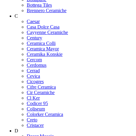
Bottega Tiles
Brennero Ceramiche
C
Caesar
Casa Dolce Casa
Cayyenne Ceramiche
Century
Ceramica Colli
Ceramica Mayor
Ceramika Konskie
Cercom
Cerdomus
Cerrad
Cevica
Cicogres
Cifre Ceramica
Cir Ceramiche
Cl Ker
Codicer 95
Coliseum
Colorker Ceramica
Creto
Cristacer
D