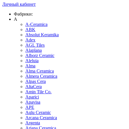
Личный кабинет
Фабрики:
A
A-Ceramica
ABK
Absolut Keramika
Adex
AGL Tiles
Alaplana
Alborz Ceramic
Aleluia
Alma
Alma Ceramica
Almera Ceramica
Alpas Cera
AltaCera
Amin Tile Co.
Aparici
Apavisa
APE
Aqlu Ceramic
Arcana Ceramica
Argenta
Ariana Ceramica