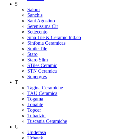
S
Saloni
Sanchis
Sant Agostino
Serenissima Cir
Settecento
Sina Tile & Ceramic Ind.co
Sinfonia Ceramicas
Smile Tile
Staro
Staro Slim
STiles Ceramic
STN Ceramica
Supergres
T
Tagina Ceramiche
TAU Ceramica
Togama
Tonalite
Topcer
Tubadzin
Tuscania Ceramiche
U
Undefasa
Urbatek