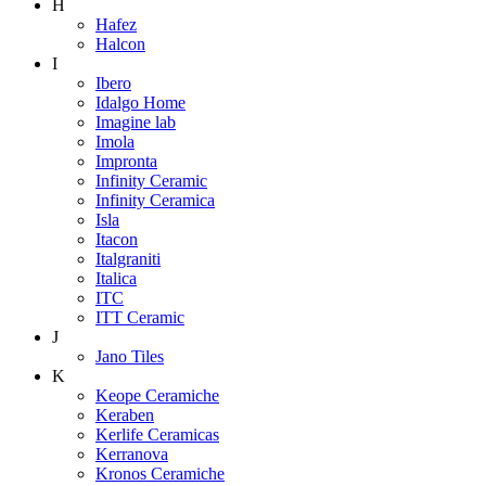
H
Hafez
Halcon
I
Ibero
Idalgo Home
Imagine lab
Imola
Impronta
Infinity Ceramic
Infinity Ceramica
Isla
Itacon
Italgraniti
Italica
ITC
ITT Ceramic
J
Jano Tiles
K
Keope Ceramiche
Keraben
Kerlife Ceramicas
Kerranova
Kronos Ceramiche