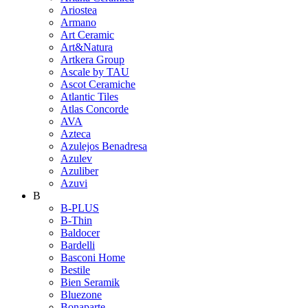
Ariostea
Armano
Art Ceramic
Art&Natura
Artkera Group
Ascale by TAU
Ascot Ceramiche
Atlantic Tiles
Atlas Concorde
AVA
Azteca
Azulejos Benadresa
Azulev
Azuliber
Azuvi
B
B-PLUS
B-Thin
Baldocer
Bardelli
Basconi Home
Bestile
Bien Seramik
Bluezone
Bonaparte