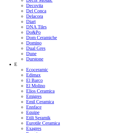
Decor Mosaic
Decovita
Del Conca
Delacora
Diart
DNA Tiles
Do&Po
Dom Ceramiche
Domino
Dual Gres
Dune
Durstone
E
Ecoceramic
Edimax
El Barco
El Molino
Elios Ceramica
Emigres
Emil Ceramica
Ennface
Equipe
Etili Seramik
Eurotile Ceramica
Exagres