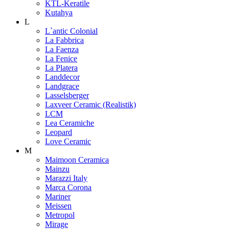
KTL-Keratile
Kutahya
L
L`antic Colonial
La Fabbrica
La Faenza
La Fenice
La Platera
Landdecor
Landgrace
Lasselsberger
Laxveer Ceramic (Realistik)
LCM
Lea Ceramiche
Leopard
Love Ceramic
M
Maimoon Ceramica
Mainzu
Marazzi Italy
Marca Corona
Mariner
Meissen
Metropol
Mirage