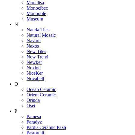
Monalisa
Monocibec
Monopole
Museum
N
Nanda Tiles
Natural Mosaic
Navarti
Naxos
New Tiles
New Trend
Newker
Nexion
NiceKer
Novabell
O
Ocean Ceramic
Orient Ceramic
Orinda
Oset
P
Pamesa
Paradyz
Pardis Ceramic Pazh
Pastorelli