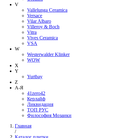
V
Vallelunga Ceramica
Versace
Vilar Albaro
Villeroy & Boch
Vitra
Vives Ceramica
VSA
W
Westerwalder Klinker
WOW
X
Y
Yurtbay
Z
А-Я
41zero42
Керлайф
Ликвидация
ТОП РУС
Философия Мозаики
Главная
/
Каталог плитки