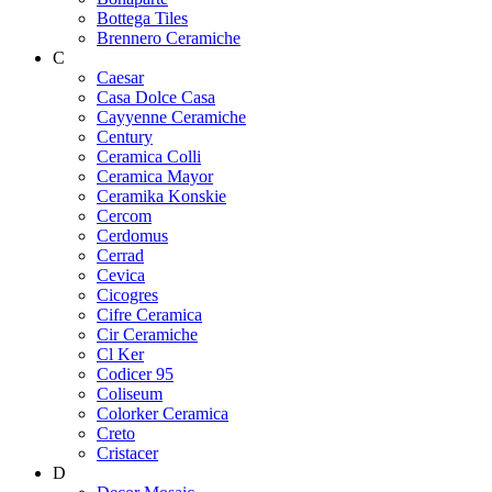
Bottega Tiles
Brennero Ceramiche
C
Caesar
Casa Dolce Casa
Cayyenne Ceramiche
Century
Ceramica Colli
Ceramica Mayor
Ceramika Konskie
Cercom
Cerdomus
Cerrad
Cevica
Cicogres
Cifre Ceramica
Cir Ceramiche
Cl Ker
Codicer 95
Coliseum
Colorker Ceramica
Creto
Cristacer
D