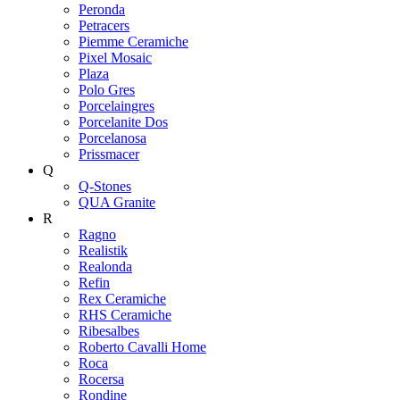
Peronda
Petracers
Piemme Ceramiche
Pixel Mosaic
Plaza
Polo Gres
Porcelaingres
Porcelanite Dos
Porcelanosa
Prissmacer
Q
Q-Stones
QUA Granite
R
Ragno
Realistik
Realonda
Refin
Rex Ceramiche
RHS Ceramiche
Ribesalbes
Roberto Cavalli Home
Roca
Rocersa
Rondine