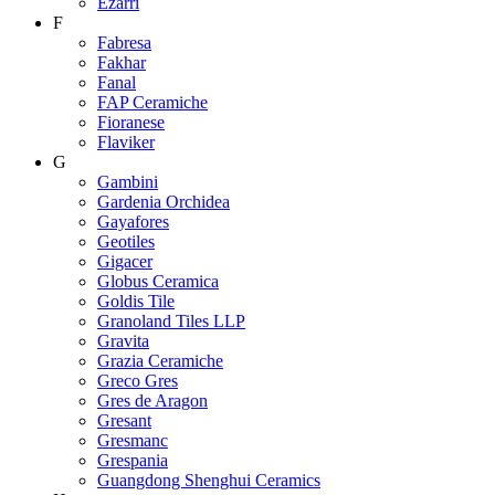
Ezarri
F
Fabresa
Fakhar
Fanal
FAP Ceramiche
Fioranese
Flaviker
G
Gambini
Gardenia Orchidea
Gayafores
Geotiles
Gigacer
Globus Ceramica
Goldis Tile
Granoland Tiles LLP
Gravita
Grazia Ceramiche
Greco Gres
Gres de Aragon
Gresant
Gresmanc
Grespania
Guangdong Shenghui Ceramics