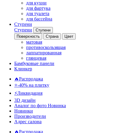
для кухни
для фартука
для туалета
для бассейна
Ступени
Ступени
Ступени
Поверхность
Страна
Цвет
матовая
противоскользящая
лаппатированная
глянцевая
Бамбуковые панели
Клинкер
🔥Распродажа
⭐-40% на плитку
⚡️Ликвидация
3D дизайн
Аналог по фото
Новинка
Новинки
Производители
Адрес салона
🔥Распродажа