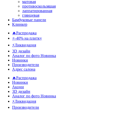
матовая
противоскользящая
лаппатированная
глянцевая
Бамбуковые панели
Клинкер
🔥Распродажа
⭐-40% на плитку
⚡️Ликвидация
3D дизайн
Аналог по фото
Новинка
Новинки
Производители
Адрес салона
🔥Распродажа
Новинки
Акции
3D дизайн
Аналог по фото
Новинка
⚡Ликвидация
Производители