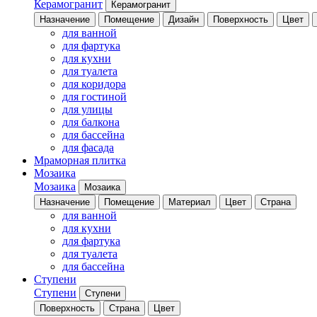
Керамогранит
Керамогранит
Назначение
Помещение
Дизайн
Поверхность
Цвет
для ванной
для фартука
для кухни
для туалета
для коридора
для гостиной
для улицы
для балкона
для бассейна
для фасада
Мраморная плитка
Мозаика
Мозаика
Мозаика
Назначение
Помещение
Материал
Цвет
Страна
для ванной
для кухни
для фартука
для туалета
для бассейна
Ступени
Ступени
Ступени
Поверхность
Страна
Цвет