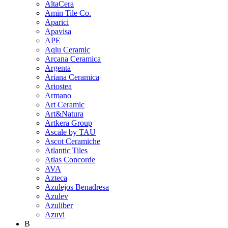
AltaCera
Amin Tile Co.
Aparici
Apavisa
APE
Aqlu Ceramic
Arcana Ceramica
Argenta
Ariana Ceramica
Ariostea
Armano
Art Ceramic
Art&Natura
Artkera Group
Ascale by TAU
Ascot Ceramiche
Atlantic Tiles
Atlas Concorde
AVA
Azteca
Azulejos Benadresa
Azulev
Azuliber
Azuvi
B