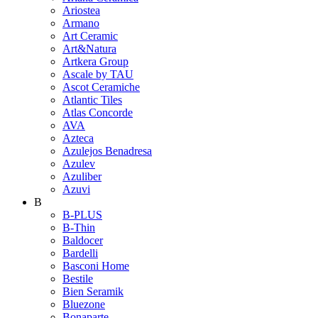
Ariostea
Armano
Art Ceramic
Art&Natura
Artkera Group
Ascale by TAU
Ascot Ceramiche
Atlantic Tiles
Atlas Concorde
AVA
Azteca
Azulejos Benadresa
Azulev
Azuliber
Azuvi
B
B-PLUS
B-Thin
Baldocer
Bardelli
Basconi Home
Bestile
Bien Seramik
Bluezone
Bonaparte