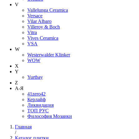
V
Vallelunga Ceramica
Versace
Vilar Albaro
Villeroy & Boch
Vitra
Vives Ceramica
VSA
W
Westerwalder Klinker
WOW
X
Y
Yurtbay
Z
А-Я
41zero42
Керлайф
Ликвидация
ТОП РУС
Философия Мозаики
Главная
/
Каталог плитки