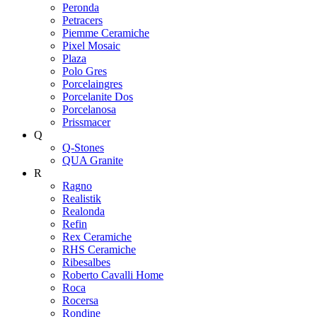
Peronda
Petracers
Piemme Ceramiche
Pixel Mosaic
Plaza
Polo Gres
Porcelaingres
Porcelanite Dos
Porcelanosa
Prissmacer
Q
Q-Stones
QUA Granite
R
Ragno
Realistik
Realonda
Refin
Rex Ceramiche
RHS Ceramiche
Ribesalbes
Roberto Cavalli Home
Roca
Rocersa
Rondine