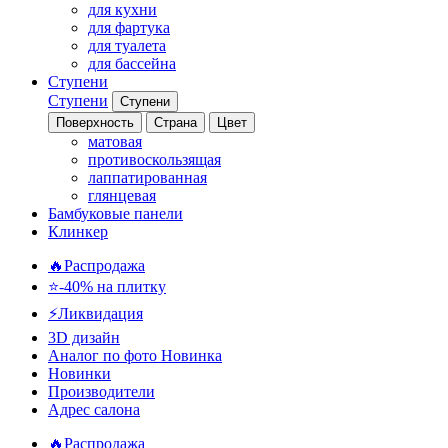
для кухни
для фартука
для туалета
для бассейна
Ступени
Ступени
Ступени
Поверхность
Страна
Цвет
матовая
противоскользящая
лаппатированная
глянцевая
Бамбуковые панели
Клинкер
🔥Распродажа
⭐-40% на плитку
⚡️Ликвидация
3D дизайн
Аналог по фото
Новинка
Новинки
Производители
Адрес салона
🔥Распродажа