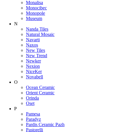
Monalisa
Monocibec
Monopole
Museum
N
Nanda Tiles
Natural Mosaic
Navarti
Naxos
New Tiles
New Trend
Newker
Nexion
NiceKer
Novabell
O
Ocean Ceramic
Orient Ceramic
Orinda
Oset
P
Pamesa
Paradyz
Pardis Ceramic Pazh
Pastorelli