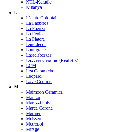
KTL-Keratile
Kutahya
L
L`antic Colonial
La Fabbrica
La Faenza
La Fenice
La Platera
Landdecor
Landgrace
Lasselsberger
Laxveer Ceramic (Realistik)
LCM
Lea Ceramiche
Leopard
Love Ceramic
M
Maimoon Ceramica
Mainzu
Marazzi Italy
Marca Corona
Mariner
Meissen
Metropol
Mirage