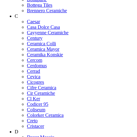
Bottega Tiles
Brennero Ceramiche
C
Caesar
Casa Dolce Casa
Cayyenne Ceramiche
Century
Ceramica Colli
Ceramica Mayor
Ceramika Konskie
Cercom
Cerdomus
Cerrad
Cevica
Cicogres
Cifre Ceramica
Cir Ceramiche
Cl Ker
Codicer 95
Coliseum
Colorker Ceramica
Creto
Cristacer
D