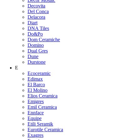
Decor Mosaic
Decovita
Del Conca
Delacora
Diart
DNA Tiles
Do&Po
Dom Ceramiche
Domino
Dual Gres
Dune
Durstone
E
Ecoceramic
Edimax
El Barco
El Molino
Elios Ceramica
Emigres
Emil Ceramica
Ennface
Equipe
Etili Seramik
Eurotile Ceramica
Exagres