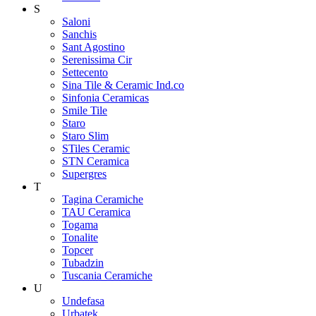
S
Saloni
Sanchis
Sant Agostino
Serenissima Cir
Settecento
Sina Tile & Ceramic Ind.co
Sinfonia Ceramicas
Smile Tile
Staro
Staro Slim
STiles Ceramic
STN Ceramica
Supergres
T
Tagina Ceramiche
TAU Ceramica
Togama
Tonalite
Topcer
Tubadzin
Tuscania Ceramiche
U
Undefasa
Urbatek