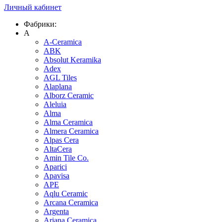
Личный кабинет
Фабрики:
A
A-Ceramica
ABK
Absolut Keramika
Adex
AGL Tiles
Alaplana
Alborz Ceramic
Aleluia
Alma
Alma Ceramica
Almera Ceramica
Alpas Cera
AltaCera
Amin Tile Co.
Aparici
Apavisa
APE
Aqlu Ceramic
Arcana Ceramica
Argenta
Ariana Ceramica