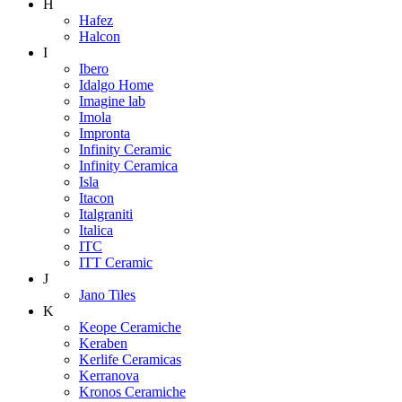
H
Hafez
Halcon
I
Ibero
Idalgo Home
Imagine lab
Imola
Impronta
Infinity Ceramic
Infinity Ceramica
Isla
Itacon
Italgraniti
Italica
ITC
ITT Ceramic
J
Jano Tiles
K
Keope Ceramiche
Keraben
Kerlife Ceramicas
Kerranova
Kronos Ceramiche