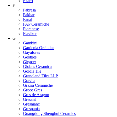
Ezarri
F
Fabresa
Fakhar
Fanal
FAP Ceramiche
Fioranese
Flaviker
G
Gambini
Gardenia Orchidea
Gayafores
Geotiles
Gigacer
Globus Ceramica
Goldis Tile
Granoland Tiles LLP
Gravita
Grazia Ceramiche
Greco Gres
Gres de Aragon
Gresant
Gresmanc
Grespania
Guangdong Shenghui Ceramics